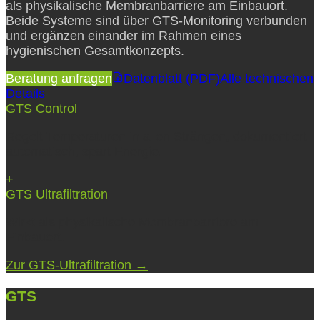
als physikalische Membranbarriere am Einbauort.
Beide Systeme sind über GTS-Monitoring verbunden
und ergänzen einander im Rahmen eines
hygienischen Gesamtkonzepts.
Beratung anfragen
Datenblatt (PDF)
Alle technischen
Details
GTS Control
Regelt Temperaturen in allen Strängen, dokumentiert
automatisch, spart Energie.
+
GTS Ultrafiltration
Wirkt als physikalische Membranbarriere am
Einbauort.
Zur GTS-Ultrafiltration →
GTS