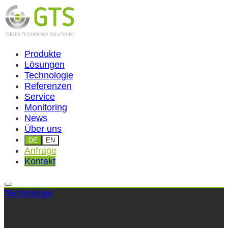
Produkte
Lösungen
Technologie
Referenzen
Service
Monitoring
News
Über uns
DE
EN
Anfrage
Kontakt
Technologie
›
GTS Control
Technologie – Hydraulischer Abgleich & IoT