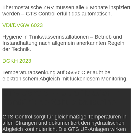
Thermostatische ZRV müssen alle 6 Monate inspiziert
werden – GTS Control erfüllt das automatisch.
VDI/DVGW 6023
Hygiene in Trinkwasserinstallationen – Betrieb und
Instandhaltung nach allgemein anerkannten Regeln
der Technik.
DGKH 2023
Temperaturabsenkung auf 55/50°C erlaubt bei
elektronischem Abgleich mit lückenlosem Monitoring.
GTS Control + Ultrafiltration =
kombinierte Schutzbausteine
GTS Control sorgt für gleichmäßige Temperaturen in
allen Strängen und dokumentiert den hydraulischen
Abgleich kontinuierlich. Die GTS UF-Anlagen wirken