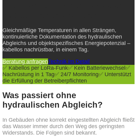
GTS Control für den perfekten
hydraulischen Abgleich
Gleichmäßige Temperaturen in allen Strängen,
kontinuierliche Dokumentation des hydraulischen
Abgleichs und objektspezifisches Energiepotenzial –
kabellos nachrüstbar, in einem Tag.
Beratung anfragen
Technik im Detail
✅ Kabellos per LoRa-Funk
✅ Kein Batteriewechsel
✅
Nachrüstung in 1 Tag
✅ 24/7 Monitoring
✅ Unterstützt
die Erfüllung der Betreiberpflichten
Was passiert ohne
hydraulischen Abgleich?
In Gebäuden ohne korrekt eingestellten Abgleich fließt
das Wasser immer durch den Weg des geringsten
Widerstands. Die Folgen sind bekannt.